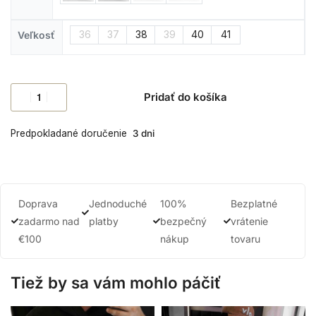
36
37
38
39
40
41
Veľkosť
Pridať do košíka
Predpokladané doručenie
3 dni
Doprava
Jednoduché
100%
Bezplatné
zadarmo nad
platby
bezpečný
vrátenie
€100
nákup
tovaru
Tiež by sa vám mohlo páčiť