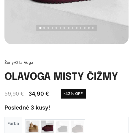
Ženy
›
O la Voga
OLAVOGA MISTY ČIŽMY
59,90
€
34,90
€
-42% OFF
Posledné 3 kusy!
Farba