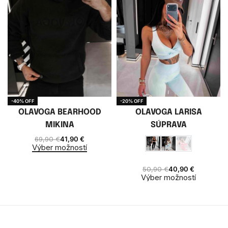
-40% OFF
-20% OFF
OLAVOGA BEARHOOD
OLAVOGA LARISA
MIKINA
SÚPRAVA
69,90
€
41,90
€
Výber možností
50,90
€
40,90
€
Výber možností